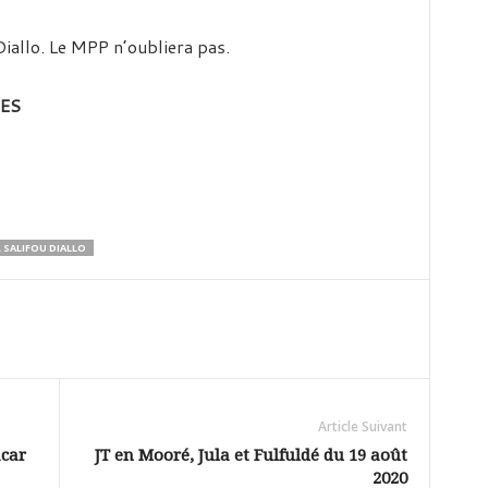
Diallo. Le MPP n’oubliera pas.
ES
 SALIFOU DIALLO
Article Suivant
acar
JT en Mooré, Jula et Fulfuldé du 19 août
2020