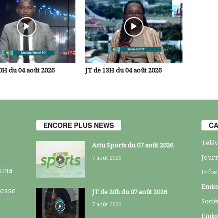
0H du 04 août 2026
JT de 13H du 04 août 2026
ENCORE PLUS NEWS
CA
Télév
Actu Sports du 07 août 2026
Journ
7 août 2026
kina
Infos
Emiss
resse
JT de 20h du 07 août 2026
Socié
7 août 2026
Emiss