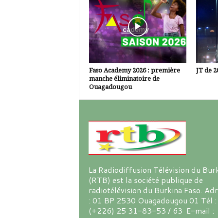
Faso Academy 2026 : première
JT de 2
manche éliminatoire de
Ouagadougou
La Radiodiffusion Télévision du Bur
(RTB) est la société publique de
radiotélévision du Burkina Faso. Ad
: 01 BP 2530 Ouagadougou 01 Tél :
(+226) 25 31-83-53 / 63 E-mail :