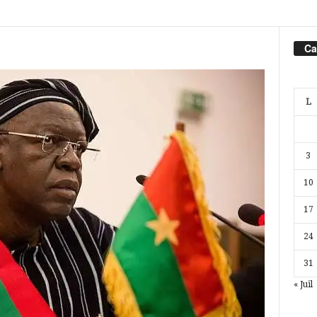
Ca
L
3
10
17
24
31
« Juil