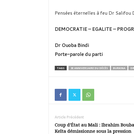
Pensées éternelles à feu Dr Salifou 
DEMOCRATIE – EGALITE – PROGR
Dr Ouoba Bindi
Porte-parole du parti
TAGS
3E ANNIVERSAIRE DU DÉCÈS
BURKINA
DR
Article Précédent
Coup d’État au Mali : Ibrahim Boub
Keïta démissionne sous la pression