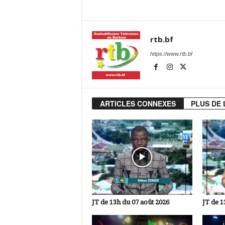
rtb.bf
https://www.rtb.bf
ARTICLES CONNEXES
PLUS DE 
JT de 13h du 07 août 2026
JT de 1