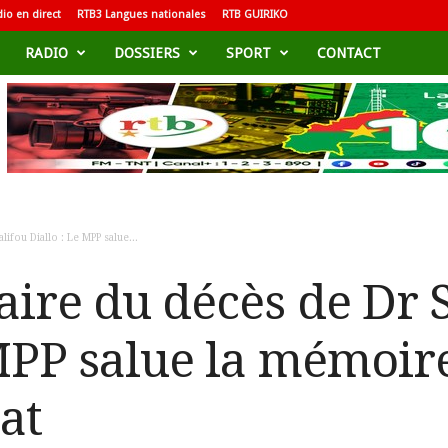
io en direct
RTB3 Langues nationales
RTB GUIRIKO
RADIO
DOSSIERS
SPORT
CONTACT
ifou Diallo : Le MPP salue...
aire du décès de Dr 
 MPP salue la mémoir
at