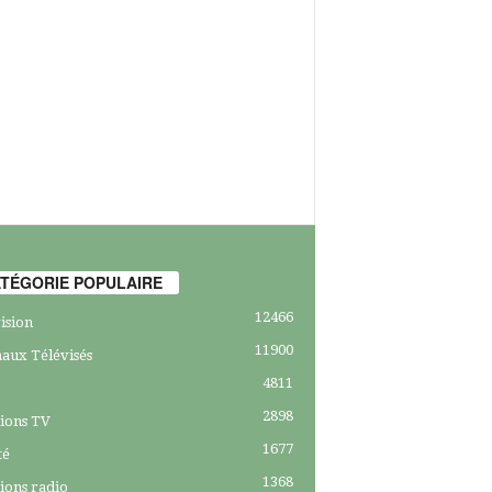
TÉGORIE POPULAIRE
12466
ision
11900
aux Télévisés
4811
2898
ions TV
1677
té
1368
ions radio