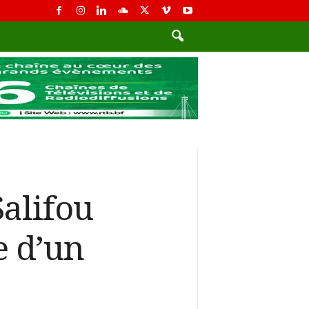
Salifou
e d’un