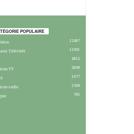
TÉGORIE POPULAIRE
12467
ision
11901
aux Télévisés
4812
2898
ions TV
1677
té
1368
ions radio
785
ique