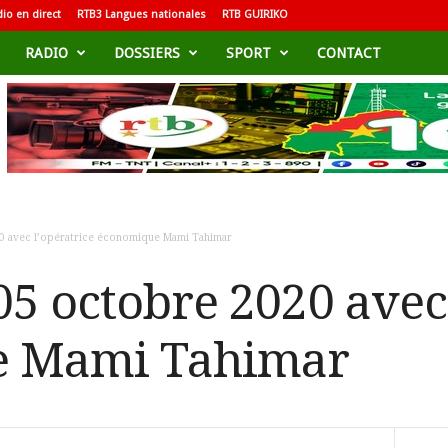
io en direct
RTB3 Langues nationales
RTB GUIRIKO
RADIO
DOSSIERS
SPORT
CONTACT
0 avec l’opératrice économique Mami Tahimar
05 octobre 2020 avec 
e Mami Tahimar