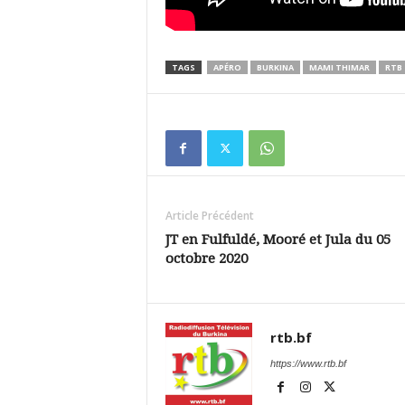
TAGS
APÉRO
BURKINA
MAMI THIMAR
RTB
Article Précédent
JT en Fulfuldé, Mooré et Jula du 05
octobre 2020
rtb.bf
https://www.rtb.bf