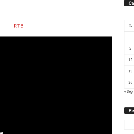
Ca
L
5
12
19
26
« Sep
Re