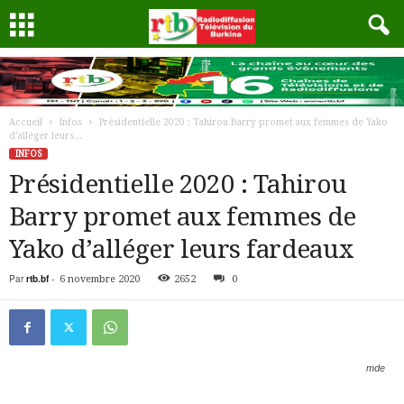
Accueil
Infos
Présidentielle 2020 : Tahirou Barry promet aux femmes de Yako
d’alléger leurs...
INFOS
Présidentielle 2020 : Tahirou
Barry promet aux femmes de
Yako d’alléger leurs fardeaux
Par
rtb.bf
-
6 novembre 2020
2652
0
mde