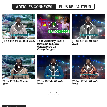
ARTICLES CONNEXES
PLUS DE L'AUTEUR
JT de 13h du 05 août 2026
Faso Academy 2026 :
JT de 20H du 04 août
première manche
2026
éliminatoire de
Ouagadougou
JT de 13H du 04 août
JT de 20H du 03 août
JT de 19H du 03 août
2026
2026
2026