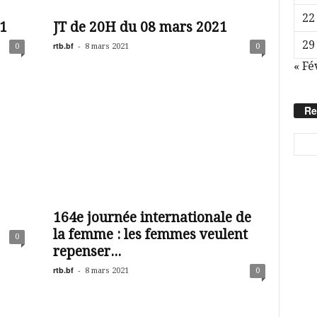
22
21
JT de 20H du 08 mars 2021
29
rtb.bf
-
0
8 mars 2021
0
« Fé
Re
164e journée internationale de
la femme : les femmes veulent
0
repenser...
rtb.bf
-
8 mars 2021
0