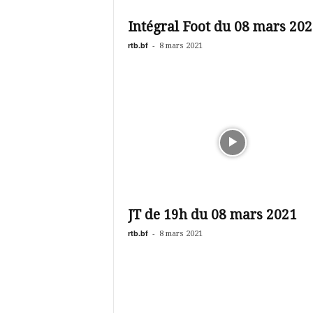
é
v
Intégral Foot du 08 mars 20
i
s
rtb.bf
-
8 mars 2021
i
o
n
d
u
B
u
r
k
i
n
JT de 19h du 08 mars 2021
a
rtb.bf
-
8 mars 2021