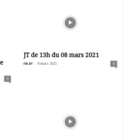
JT de 13h du 08 mars 2021
e
rtb.bf
-
8 mars 2021
0
0