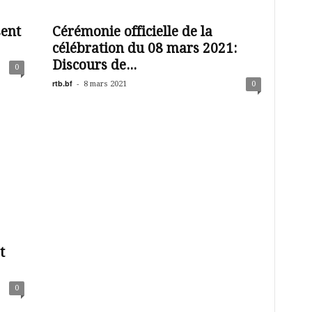
ent
Cérémonie officielle de la
célébration du 08 mars 2021:
Discours de...
0
rtb.bf
-
8 mars 2021
0
t
0