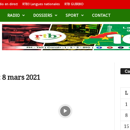
io en direct
RTB3 Langues nationales
RTB GUIRIKO
RADIO
DOSSIERS
SPORT
CONTACT
Ca
: 8 mars 2021
L
1
8
15