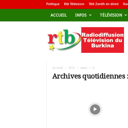
Politique
Rtb Télévision
Télé Zenith en direct
Rad
ACCUEIL
INFOS
TÉLÉVISION
R
a
d
i
o
d
i
f
Accueil
2021
mars
8
f
Archives quotidiennes 
u
s
i
o
n
T
é
l