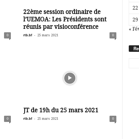
22
22ème session ordinaire de
l’UEMOA: Les Présidents sont
29
réunis par visioconférence
« Fé
rtb.bf
-
0
25 mars 2021
0
Re
JT de 19h du 25 mars 2021
rtb.bf
-
0
25 mars 2021
0