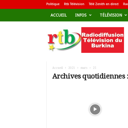
Politique
Rtb Télévision
Télé Zenith en direct
Rad
ACCUEIL
INFOS
TÉLÉVISION
R
a
d
i
o
d
i
f
Accueil
2021
mars
25
f
Archives quotidiennes 
u
s
i
o
n
T
é
l