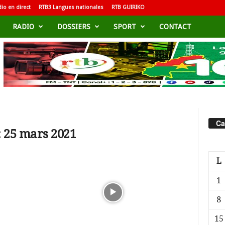
io en direct
RTB3 Langues nationales
RTB GUIRIKO
RADIO
DOSSIERS
SPORT
CONTACT
Ca
: 25 mars 2021
L
1
8
15