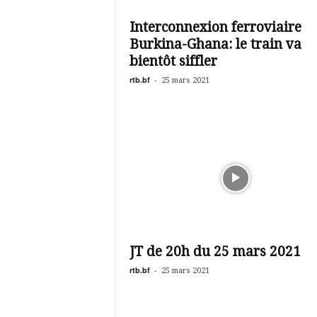
é
v
Interconnexion ferroviaire
i
Burkina-Ghana: le train va
s
i
bientôt siffler
o
rtb.bf
-
25 mars 2021
n
d
u
B
u
r
k
i
n
a
JT de 20h du 25 mars 2021
rtb.bf
-
25 mars 2021