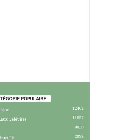
TÉGORIE POPULAIRE
12462
ision
11897
aux Télévisés
4810
2898
ions TV