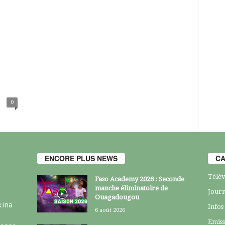
0
ENCORE PLUS NEWS
CA
Télév
Faso Academy 2026 : Seconde
manche éliminatoire de
Journ
Ouagadougou
kina
Infos
6 août 2026
Emiss