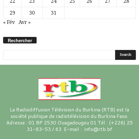
22
23
24
25
26
27
28
29
30
31
« Fév
Avr »
Rechercher
La Radiodiffusion Télévision du Burkina (RTB) est la
société publique de radiotélévision du Burkina Faso.
Adresse : 01 BP 2530 Ouagadougou 01 Tél : (+226) 25
31-83-53 / 63 E-mail : info@rtb.bf