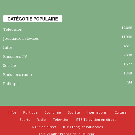
CATÉGORIE POPULAIRE
12466
Télévision
11900
Journaux Télévisés
4811
Infos
2898
Emissions TV
1677
Société
1368
Emissions radio
784
Politique
Infos
Politique
Economie
Société
International
Culture
Sports
Radio
Télévision
RTB Télévision en direct
RTB3 en direct
RTB3 Langues nationales
Télé Zénith : Prenez de la Hauteur !