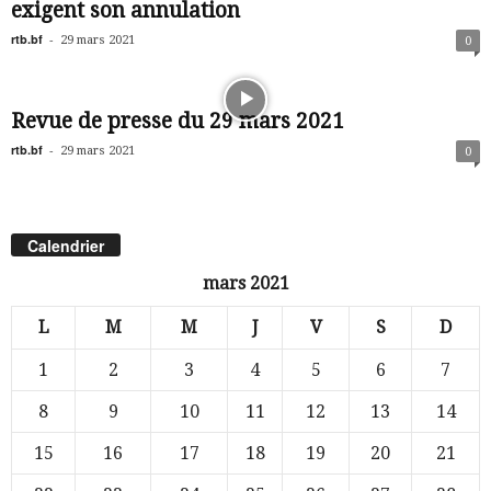
exigent son annulation
rtb.bf
-
29 mars 2021
0
Revue de presse du 29 mars 2021
rtb.bf
-
29 mars 2021
0
Calendrier
mars 2021
L
M
M
J
V
S
D
1
2
3
4
5
6
7
8
9
10
11
12
13
14
15
16
17
18
19
20
21