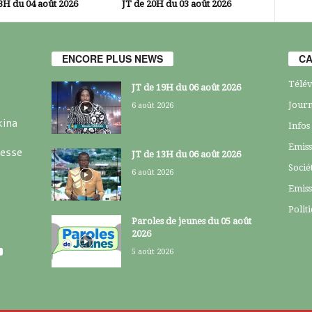
3H du 04 août 2026
JT de 20H du 03 août 2026
ENCORE PLUS NEWS
CA
Télév
JT de 19H du 06 août 2026
Journ
6 août 2026
kina
Infos
Emiss
resse
JT de 13H du 06 août 2026
Socié
6 août 2026
Emiss
Polit
Paroles de jeunes du 05 août
2026
5 août 2026