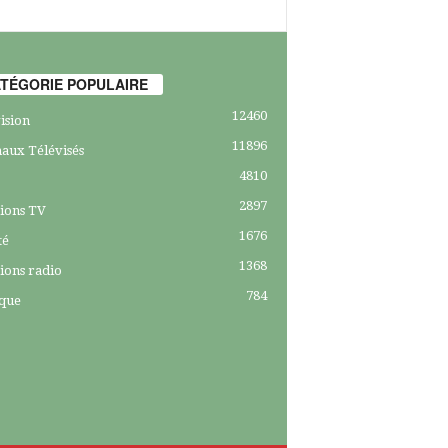
TÉGORIE POPULAIRE
12460
ision
11896
aux Télévisés
4810
2897
ions TV
1676
té
1368
ions radio
784
ique