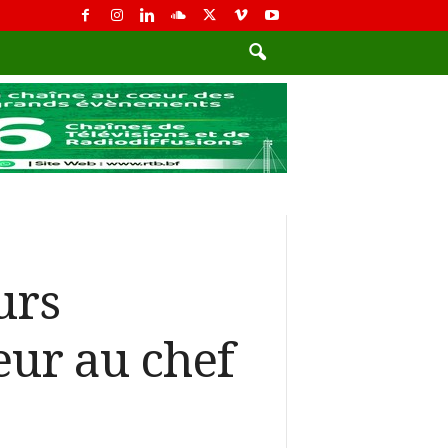
urs
eur au chef