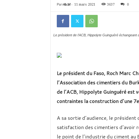
é
Par
rtb.bf
-
11 mars 2021
3637
0
v
i
s
i
o
Le président de l’ACB, Hippolyte Guinguéré échangeant ave
n
d
u
B
u
r
Le président du Faso, Roch Marc Chr
k
l’Association des cimentiers du Burk
i
n
de l’ACB, Hippolyte Guinguéré est ve
a
contraintes la construction d’une 7e
A sa sortie d’audience, le président
satisfaction des cimentiers d’avoir r
le point de l’industrie du ciment au 