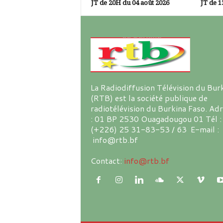
JT de 20H du 04 août 2026
JT de 1
La Radiodiffusion Télévision du Bur
(RTB) est la société publique de
radiotélévision du Burkina Faso. Ad
: 01 BP 2530 Ouagadougou 01 Tél :
(+226) 25 31-83-53 / 63 E-mail :
info@rtb.bf
Contact:
info@rtb.bf