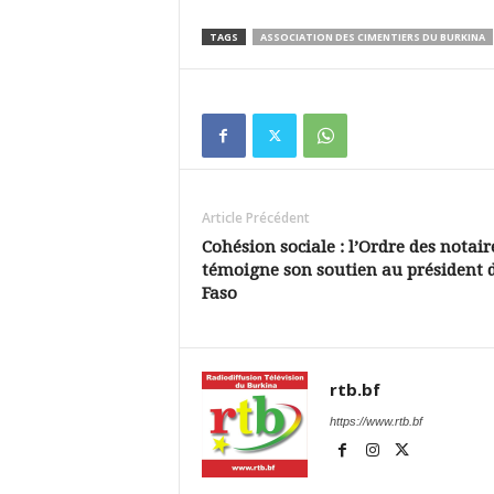
TAGS
ASSOCIATION DES CIMENTIERS DU BURKINA
Article Précédent
Cohésion sociale : l’Ordre des notair
témoigne son soutien au président 
Faso
rtb.bf
https://www.rtb.bf