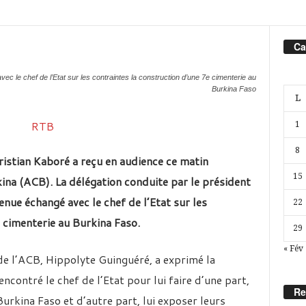
Ca
c le chef de l’Etat sur les contraintes la construction d’une 7e cimenterie au
Burkina Faso
L
1
8
istian Kaboré a reçu en audience ce matin
15
ina (ACB). La délégation conduite par le président
nue échangé avec le chef de l’Etat sur les
22
 cimenterie au Burkina Faso.
29
« Fév
 de l’ACB, Hippolyte Guinguéré, a exprimé la
encontré le chef de l’Etat pour lui faire d’une part,
Re
Burkina Faso et d’autre part, lui exposer leurs