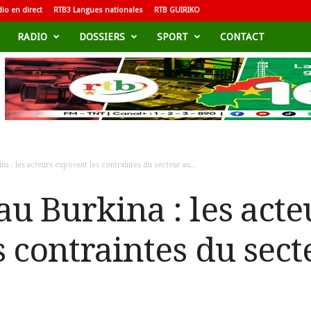
io en direct
RTB3 Langues nationales
RTB GUIRIKO
RADIO
DOSSIERS
SPORT
CONTACT
na : les acteurs exposent les contraintes du secteur au...
u Burkina : les acte
 contraintes du sect