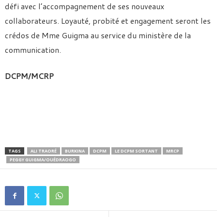
défi avec l’accompagnement de ses nouveaux
collaborateurs. Loyauté, probité et engagement seront les
crédos de Mme Guigma au service du ministère de la
communication.
DCPM/MCRP
TAGS
ALI TRAORÉ
BURKINA
DCPM
LE DCPM SORTANT
MRCP
PEGGY GUIGMA/OUÉDRAOGO