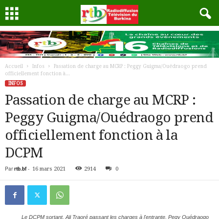
Accueil
Infos
Passation de charge au MCRP : Peggy Guigma/Ouédraogo prend
officiellement fonction à...
INFOS
Passation de charge au MCRP :
Peggy Guigma/Ouédraogo prend
officiellement fonction à la
DCPM
Par
rtb.bf
-
16 mars 2021
2914
0
Le DCPM sortant, Ali Traoré passant les charges à l'entrante, Pegy Ouédraogo