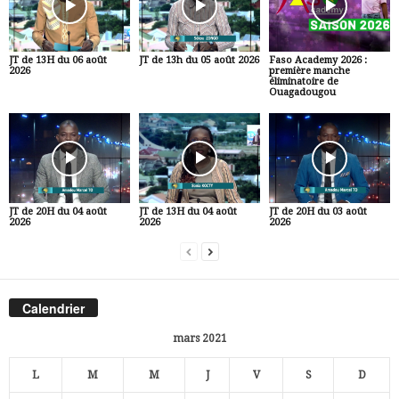
JT de 13H du 06 août
JT de 13h du 05 août 2026
Faso Academy 2026 :
2026
première manche
éliminatoire de
Ouagadougou
JT de 20H du 04 août
JT de 13H du 04 août
JT de 20H du 03 août
2026
2026
2026
Calendrier
mars 2021
L
M
M
J
V
S
D