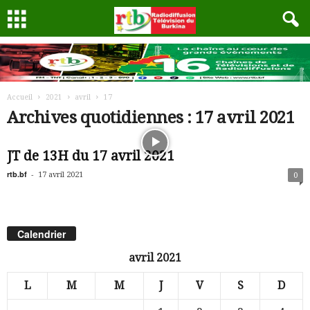
Accueil
2021
avril
17
Archives quotidiennes : 17 avril 2021
JT de 13H du 17 avril 2021
rtb.bf
-
17 avril 2021
0
Calendrier
avril 2021
L
M
M
J
V
S
D