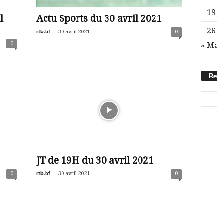
19
l
Actu Sports du 30 avril 2021
26
rtb.bf
-
30 avril 2021
0
0
« M
Re
JT de 19H du 30 avril 2021
rtb.bf
-
0
30 avril 2021
0