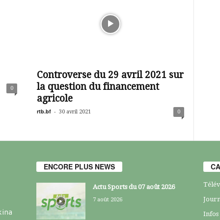
Controverse du 29 avril 2021 sur
la question du financement
0
agricole
rtb.bf
-
30 avril 2021
0
ENCORE PLUS NEWS
CA
Télév
Actu Sports du 07 août 2026
Journ
7 août 2026
kina
Infos