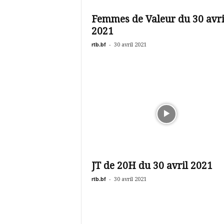
é
v
Femmes de Valeur du 30 avri
i
2021
s
i
rtb.bf
-
30 avril 2021
o
n
d
u
B
u
r
k
i
n
a
JT de 20H du 30 avril 2021
rtb.bf
-
30 avril 2021