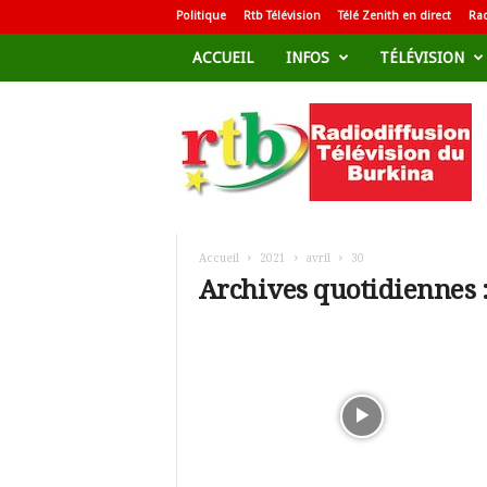
Politique
Rtb Télévision
Télé Zenith en direct
Rad
ACCUEIL
INFOS
TÉLÉVISION
R
a
d
i
o
d
i
f
Accueil
2021
avril
30
f
Archives quotidiennes :
u
s
i
o
n
T
é
l