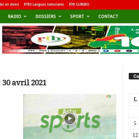
io en direct
RTB3 Langues nationales
RTB GUIRIKO
RADIO
DOSSIERS
SPORT
CONTACT
Ca
 30 avril 2021
L
5
12