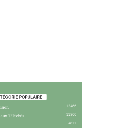
TÉGORIE POPULAIRE
12466
ision
11900
aux Télévisés
4811