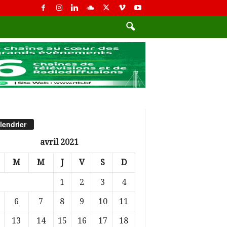
lendrier
avril 2021
M
M
J
V
S
D
1
2
3
4
6
7
8
9
10
11
13
14
15
16
17
18