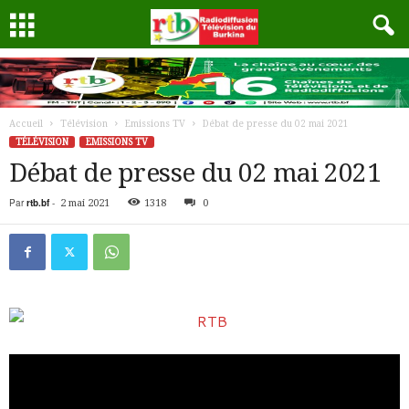
Accueil
Télévision
Emissions TV
Débat de presse du 02 mai 2021
TÉLÉVISION
EMISSIONS TV
Débat de presse du 02 mai 2021
Par
rtb.bf
-
2 mai 2021
1318
0