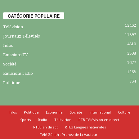
CATÉGORIE POPULAIRE
12462
Télévision
11897
Journaux Télévisés
4810
Infos
2898
Emissions TV
1677
Société
1368
Emissions radio
784
Politique
Infos
Politique
Economie
Société
International
Culture
Sports
Radio
Télévision
RTB Télévision en direct
RTB3 en direct
RTB3 Langues nationales
Télé Zénith : Prenez de la Hauteur !