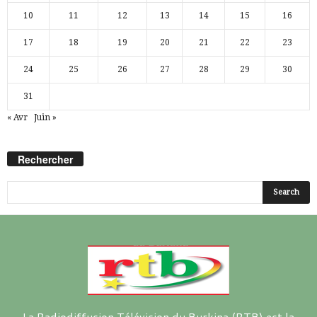
10
11
12
13
14
15
16
17
18
19
20
21
22
23
24
25
26
27
28
29
30
31
« Avr
Juin »
Rechercher
La Radiodiffusion Télévision du Burkina (RTB) est la