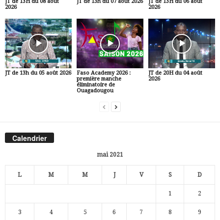
JT de 13H du 08 août
JT de 13h du 07 août 2026
JT de 13H du 06 août
2026
2026
JT de 13h du 05 août 2026
Faso Academy 2026 :
JT de 20H du 04 août
première manche
2026
éliminatoire de
Ouagadougou
Calendrier
mai 2021
L
M
M
J
V
S
D
1
2
3
4
5
6
7
8
9