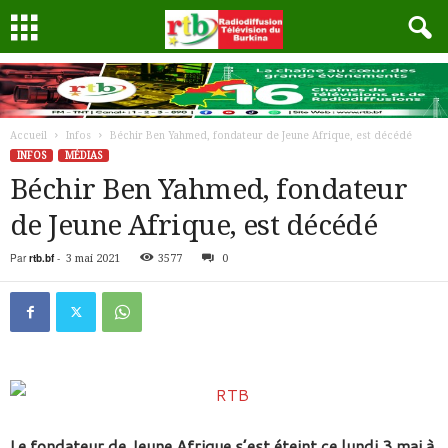
Accueil
Infos
Béchir Ben Yahmed, fondateur de Jeune Afrique, est décédé
INFOS
MÉDIAS
Béchir Ben Yahmed, fondateur
de Jeune Afrique, est décédé
Par
rtb.bf
-
3 mai 2021
3577
0
Le fondateur de Jeune Afrique s’est éteint ce lundi 3 mai à