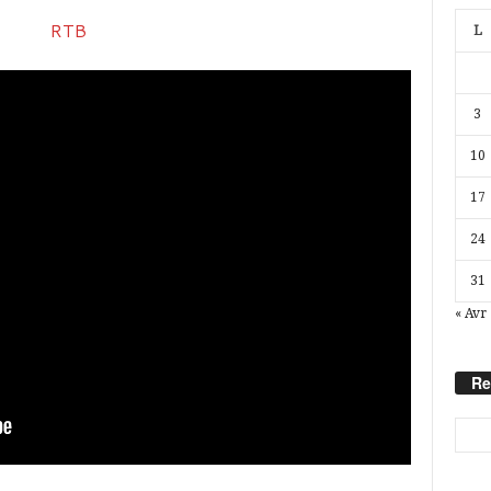
L
3
10
17
24
31
« Avr
Re