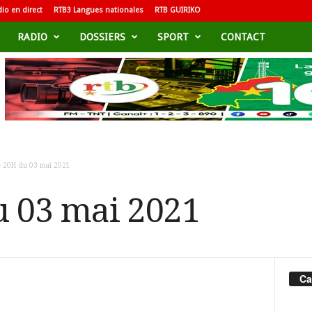
io en direct
RTB3 Langues nationales
RTB GUIRIKO
RADIO
DOSSIERS
SPORT
CONTACT
e 20H du 03 mai 2021
u 03 mai 2021
Ca