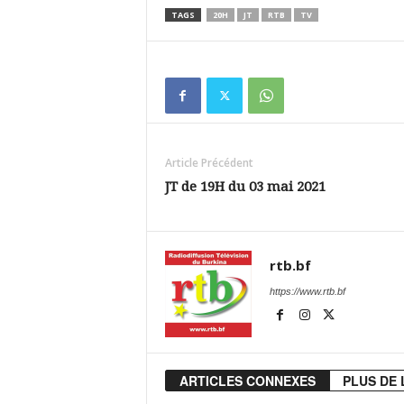
TAGS
20H
JT
RTB
TV
Article Précédent
JT de 19H du 03 mai 2021
rtb.bf
https://www.rtb.bf
ARTICLES CONNEXES
PLUS DE 