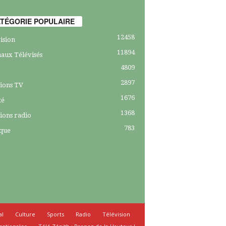
TÉGORIE POPULAIRE
12458
ision
11894
aux Télévisés
4809
2897
ions TV
1676
té
1368
ions radio
783
ique
al
Culture
Sports
Radio
Télévision