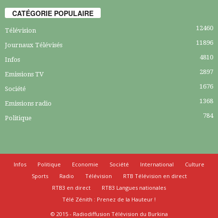
CATÉGORIE POPULAIRE
12460
Télévision
11896
Journaux Télévisés
4810
Infos
2897
Emissions TV
1676
Société
1368
Emissions radio
784
Politique
Infos
Politique
Economie
Société
International
Culture
Sports
Radio
Télévision
RTB Télévision en direct
RTB3 en direct
RTB3 Langues nationales
Télé Zénith : Prenez de la Hauteur !
© 2015 - Radiodiffusion Télévision du Burkina