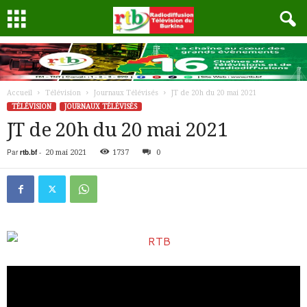
Accueil
Télévision
Journaux Télévisés
JT de 20h du 20 mai 2021
TÉLÉVISION
JOURNAUX TÉLÉVISÉS
JT de 20h du 20 mai 2021
Par
rtb.bf
-
20 mai 2021
1737
0