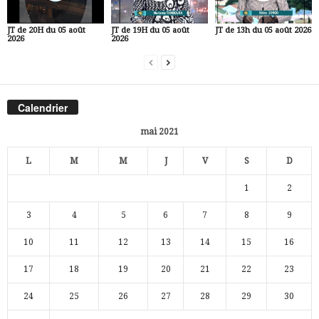
JT de 20H du 05 août
JT de 19H du 05 août
JT de 13h du 05 août 2026
2026
2026
Calendrier
mai 2021
L
M
M
J
V
S
D
1
2
3
4
5
6
7
8
9
10
11
12
13
14
15
16
17
18
19
20
21
22
23
24
25
26
27
28
29
30