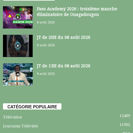
Faso Academy 2026 : troisième manche
éliminatoire de Ouagadougou
8 août 2026
JT de 20H du 08 août 2026
8 août 2026
JT de 13H du 08 août 2026
8 août 2026
CATÉGORIE POPULAIRE
12469
Télévision
11902
Journaux Télévisés