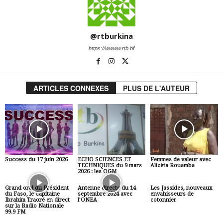
@rtburkina
https://wwww.rtb.bf
ARTICLES CONNEXES
PLUS DE L'AUTEUR
Success du 17 juin 2026
ECHO SCIENCES ET
Femmes de valeur avec
TECHNIQUES du 9 mars
Alizèta Rouamba
2026 : les OGM
Grand oral du Président
Antenne directe du 14
Les Jassides, nouveaux
du Faso, le Capitaine
septembre 2024 avec
envahisseurs de
Ibrahim Traoré en direct
l’ONEA
cotonnier
sur la Radio Nationale
99.9 FM