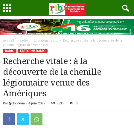
Accueil
Radio
Emissions radio
Recherche vitale : à la découverte de la
chenille légionnaire venue des...
RADIO
EMISSIONS RADIO
Recherche vitale : à la
découverte de la chenille
légionnaire venue des
Amériques
Par
@rtburkina
-
4 juin 2022
5235
0