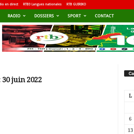
io en direct
RTB3 Langues nationales
RTB GUIRIKO
RADIO
DOSSIERS
SPORT
CONTACT
Ca
 30 juin 2022
L
6
13