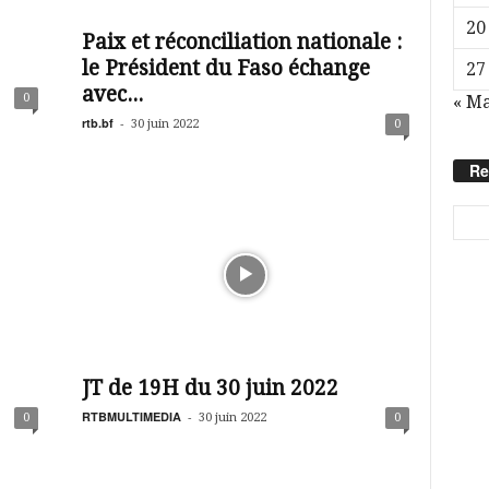
20
Paix et réconciliation nationale :
le Président du Faso échange
27
avec...
0
« Ma
rtb.bf
-
30 juin 2022
0
Re
JT de 19H du 30 juin 2022
RTBMULTIMEDIA
-
0
30 juin 2022
0