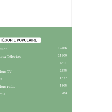
TÉGORIE POPULAIRE
12466
ision
11900
aux Télévisés
4811
2898
ions TV
1677
té
1368
ions radio
784
ique