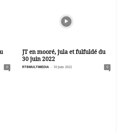
du
JT en mooré, jula et fulfuldé du
30 juin 2022
RTBMULTIMEDIA
-
0
30 juin 2022
0