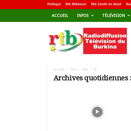
Politique
Rtb Télévision
Télé Zenith en direct
Rad
ACCUEIL
INFOS
TÉLÉVISION
R
a
d
i
o
d
i
f
Accueil
2022
juin
30
f
Archives quotidiennes :
u
s
i
o
n
T
é
l