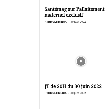
é
v
Santémag sur l’allaitement
i
maternel exclusif
s
i
RTBMULTIMEDIA
-
30 juin 2022
o
n
d
u
B
u
r
k
i
n
a
JT de 20H du 30 juin 2022
RTBMULTIMEDIA
-
30 juin 2022