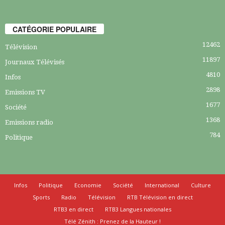
CATÉGORIE POPULAIRE
12462
Télévision
11897
Journaux Télévisés
4810
Infos
2898
Emissions TV
1677
Société
1368
Emissions radio
784
Politique
Infos
Politique
Economie
Société
International
Culture
Sports
Radio
Télévision
RTB Télévision en direct
RTB3 en direct
RTB3 Langues nationales
Télé Zénith : Prenez de la Hauteur !