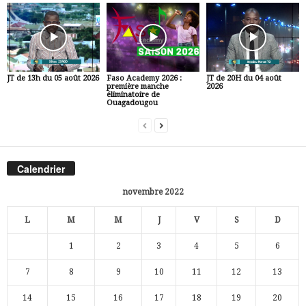
JT de 13h du 05 août 2026
Faso Academy 2026 :
JT de 20H du 04 août
première manche
2026
éliminatoire de
Ouagadougou
Calendrier
novembre 2022
L
M
M
J
V
S
D
1
2
3
4
5
6
7
8
9
10
11
12
13
14
15
16
17
18
19
20