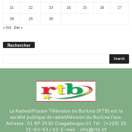
21
22
23
24
25
26
27
28
29
30
« Oct
Déc »
Rechercher
La Radiodiffusion Télévision du Burkina (RTB) est la
société publique de radiotélévision du Burkina Faso.
Adresse : 01 BP 2530 Ouagadougou 01 Tél : (+226) 25
31-83-53 / 63 E-mail : info@rtb.bf