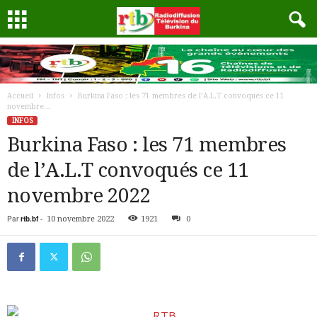
Accueil
Infos
Burkina Faso : les 71 membres de l’A.L.T convoqués ce 11
novembre...
INFOS
Burkina Faso : les 71 membres
de l’A.L.T convoqués ce 11
novembre 2022
Par
rtb.bf
-
10 novembre 2022
1921
0