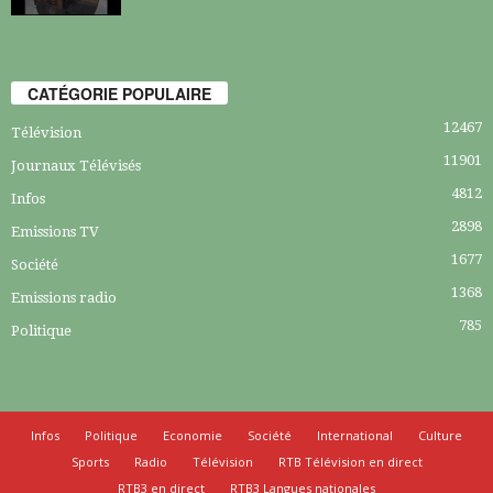
CATÉGORIE POPULAIRE
12467
Télévision
11901
Journaux Télévisés
4812
Infos
2898
Emissions TV
1677
Société
1368
Emissions radio
785
Politique
Infos
Politique
Economie
Société
International
Culture
Sports
Radio
Télévision
RTB Télévision en direct
RTB3 en direct
RTB3 Langues nationales