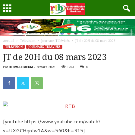
Accueil
Télévision
Journaux Télévisés
JT de 20H du 08 mars 2023
TÉLÉVISION
JOURNAUX TÉLÉVISÉS
JT de 20H du 08 mars 2023
Par
RTBMULTIMEDIA
-
8 mars 2023
1243
0
[youtube https://www.youtube.com/watch?
v=UXGCHqoIw1A&w=560&h=315]