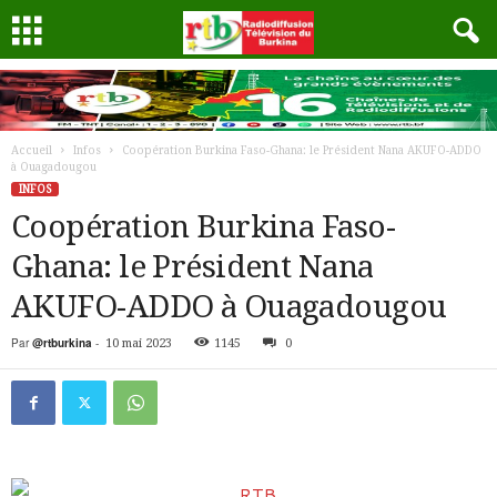
Accueil
Infos
Coopération Burkina Faso-Ghana: le Président Nana AKUFO-ADDO
à Ouagadougou
INFOS
Coopération Burkina Faso-
Ghana: le Président Nana
AKUFO-ADDO à Ouagadougou
Par
@rtburkina
-
10 mai 2023
1145
0