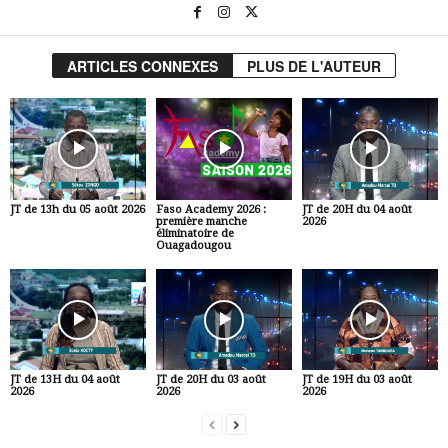
ARTICLES CONNEXES
PLUS DE L'AUTEUR
JT de 13h du 05 août 2026
Faso Academy 2026 :
JT de 20H du 04 août
première manche
2026
éliminatoire de
Ouagadougou
JT de 13H du 04 août
JT de 20H du 03 août
JT de 19H du 03 août
2026
2026
2026