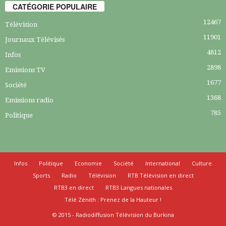
CATÉGORIE POPULAIRE
12467
Télévision
11901
Journaux Télévisés
4812
Infos
2898
Emissions TV
1677
Société
1368
Emissions radio
785
Politique
Infos
Politique
Economie
Société
International
Culture
Sports
Radio
Télévision
RTB Télévision en direct
RTB3 en direct
RTB3 Langues nationales
Télé Zénith : Prenez de la Hauteur !
© 2015 - Radiodiffusion Télévision du Burkina