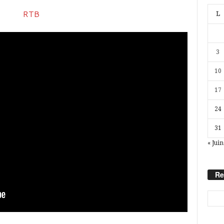
L
3
10
17
24
31
« Juin
Re