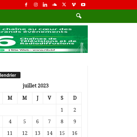
lendrier
juillet 2023
M
M
J
V
S
D
1
2
4
5
6
7
8
9
11
12
13
14
15
16