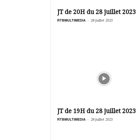
é
v
JT de 20H du 28 juillet 2023
i
s
RTBMULTIMEDIA
-
28 juillet 2023
i
o
n
d
u
B
u
r
k
i
n
a
JT de 19H du 28 juillet 2023
RTBMULTIMEDIA
-
28 juillet 2023