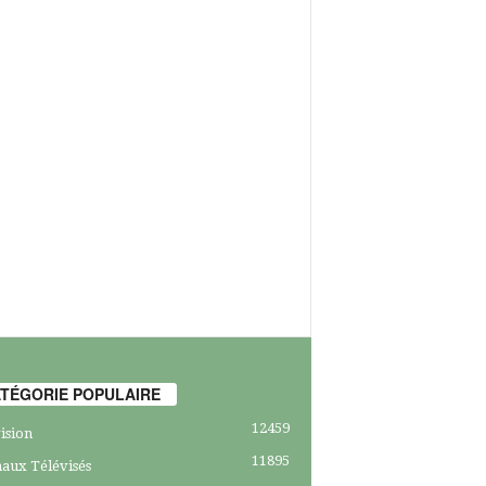
TÉGORIE POPULAIRE
12459
ision
11895
aux Télévisés