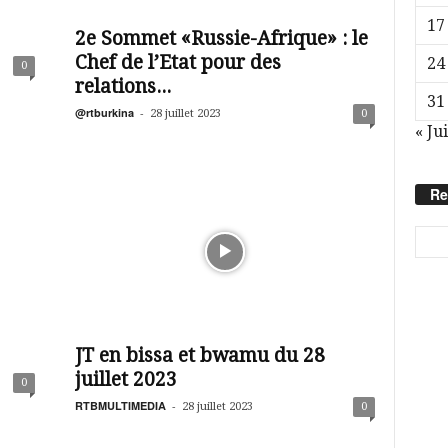
17
2e Sommet «Russie-Afrique» : le
Chef de l’Etat pour des
24
0
relations...
31
@rtburkina
-
28 juillet 2023
0
« Ju
Re
JT en bissa et bwamu du 28
juillet 2023
0
RTBMULTIMEDIA
-
28 juillet 2023
0