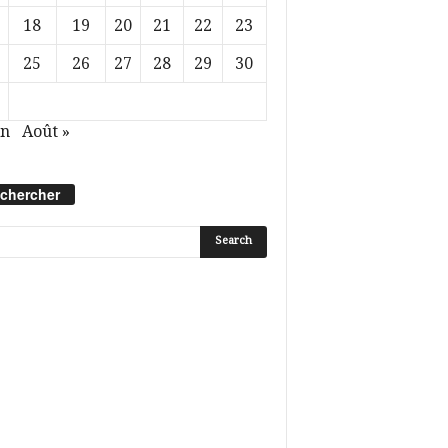
18
19
20
21
22
23
25
26
27
28
29
30
in
Août »
chercher