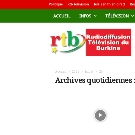
Politique
Rtb Télévision
Télé Zenith en direct
Rad
ACCUEIL
INFOS
TÉLÉVISION
R
a
d
i
o
d
i
f
Accueil
2023
juillet
28
f
Archives quotidiennes : 
u
s
i
o
n
T
é
l