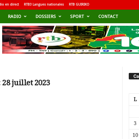
io en direct
RTB3 Langues nationales
RTB GUIRIKO
RADIO
DOSSIERS
SPORT
CONTACT
Ca
28 juillet 2023
L
3
10