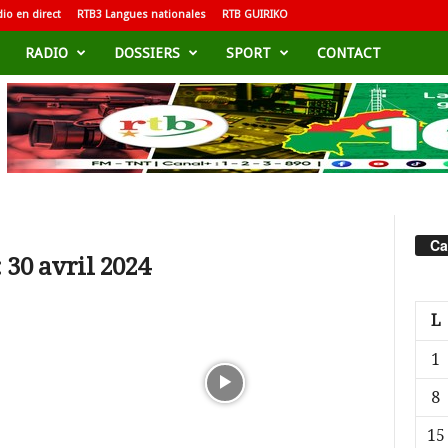
io en direct
RTB3 Langues nationales
RTB GUIRIKO
RADIO
DOSSIERS
SPORT
CONTACT
Ca
 30 avril 2024
L
1
8
15