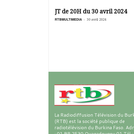
é
v
JT de 20H du 30 avril 2024
i
s
RTBMULTIMEDIA
-
30 avril 2024
i
o
n
d
u
B
u
r
k
i
n
a
La Radiodiffusion Télévision du Bur
(RTB) est la société publique de
radiotélévision du Burkina Faso. Ad
: 01 BP 2530 Ouagadougou 01 Tél :