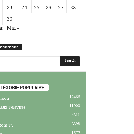
23
24
25
26
27
28
30
ar
Mai »
chercher
TÉGORIE POPULAIRE
12466
ision
11900
aux Télévisés
4811
2898
ions TV
1677