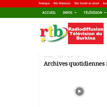
Politique
Rtb Télévision
Télé Zenith en direct
Rad
ACCUEIL
INFOS
TÉLÉVISION
R
a
d
i
o
d
i
f
Accueil
2024
avril
30
f
Archives quotidiennes :
u
s
i
o
n
T
é
l