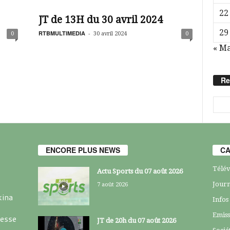
22
JT de 13H du 30 avril 2024
29
RTBMULTIMEDIA
-
0
30 avril 2024
0
« M
Re
ENCORE PLUS NEWS
CA
Télév
Actu Sports du 07 août 2026
Journ
7 août 2026
kina
Infos
Emiss
resse
JT de 20h du 07 août 2026