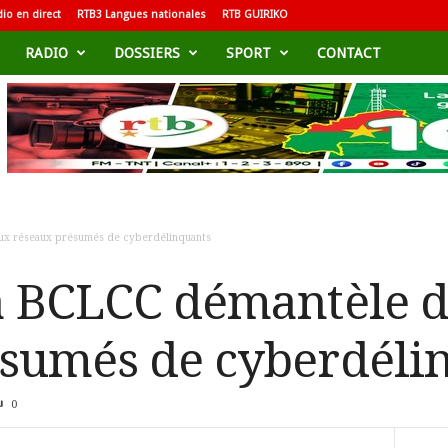
io en direct
RTB3 Langues nationales
RTB GUIRIKO
RADIO
DOSSIERS
SPORT
CONTACT
eux réseaux présumés de cyberdélinquants
a BCLCC démantèle 
ésumés de cyberdéli
0