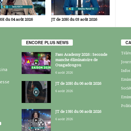
3H du 04 août 2026
JT de 20H du 03 août 2026
ENCORE PLUS NEWS
CA
Télév
Faso Academy 2026 : Seconde
manche éliminatoire de
Journ
Ouagadougou
kina
Infos
6 août 2026
Emiss
resse
JT de 20H du 06 août 2026
Socié
6 août 2026
Emiss
Polit
JT de 19H du 06 août 2026
6 août 2026