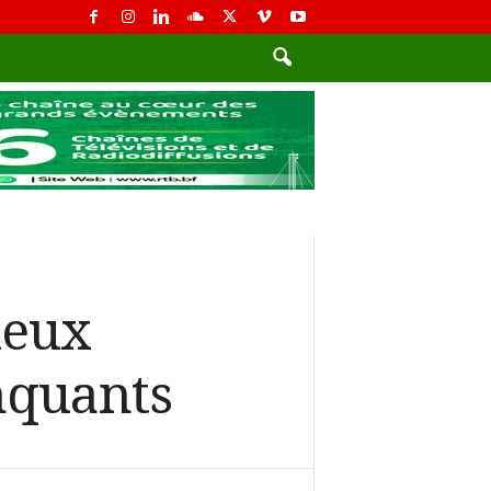
deux
nquants