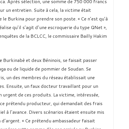
ica. Après sélection, une somme de 750 000 francs
un entretien. Suite à cela, la victime était
re le Burkina pour prendre son poste. « Ce n’est qu’à
éalise qu’il s’agit d’une escroquerie du type QNet »,
s enquêtes de la BCLCC, le commissaire Bailly Hakim
 Burkinabè et deux Béninois, se faisait passer
nga ou de liquide de pommier de Soudan. Se
is, un des membres du réseau établissait une
es. Ensuite, un faux docteur travaillant pour un
n urgent de ces produits. La victime, intéressée,
ice prétendu producteur, qui demandait des frais
l à l’avance. Divers scénarios étaient ensuite mis
 d’argent. « Ce prétendu ambassadeur faisait