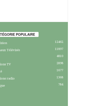
TÉGORIE POPULAIRE
12462
ision
11897
aux Télévisés
4810
2898
ions TV
1677
té
1368
ions radio
784
ique