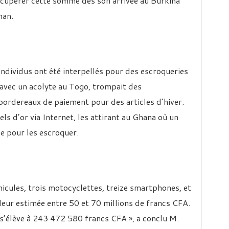
 récupérer cette somme dès son arrivée au Burkina
nan.
individus ont été interpellés pour des escroqueries
é avec un acolyte au Togo, trompait des
ordereaux de paiement pour des articles d’hiver.
els d’or via Internet, les attirant au Ghana où un
ce pour les escroquer.
éhicules, trois motocyclettes, treize smartphones, et
leur estimée entre 50 et 70 millions de francs CFA.
e s’élève à 243 472 580 francs CFA », a conclu M.