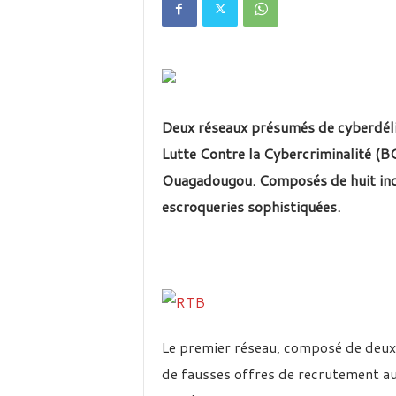
é
v
i
s
i
o
n
Deux réseaux présumés de cyberdélin
d
u
Lutte Contre la Cybercriminalité (BC
B
Ouagadougou. Composés de huit indi
u
r
escroqueries sophistiquées.
k
i
n
a
Le premier réseau, composé de deux
de fausses offres de recrutement a