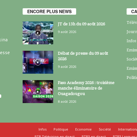
ENCORE PLUS NEWS
CA
Télév
JT de 13h du 09 août 2026
Journ
9 août 2026
kina
Infos
Emiss
resse
Débat de presse du 09 août
2026
Socié
9 août 2026
Emiss
Polit
Faso Academy 2026 : troisième
manche éliminatoire de
Ouagadougou
8 août 2026
Infos
Politique
Economie
Société
Internation
RTB Télévision en direct
RTB3 en direct
RTB3 Langues 