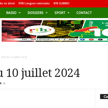
io en direct
RTB3 Langues nationales
RTB GUIRIKO
RADIO
DOSSIERS
SPORT
CONTACT
 19H du 10 juillet 2024
 10 juillet 2024
0
Ca