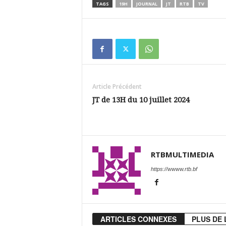
TAGS
19H
JOURNAL
JT
RTB
TV
Article Précédent
JT de 13H du 10 juillet 2024
RTBMULTIMEDIA
https://wwww.rtb.bf
ARTICLES CONNEXES
PLUS DE 