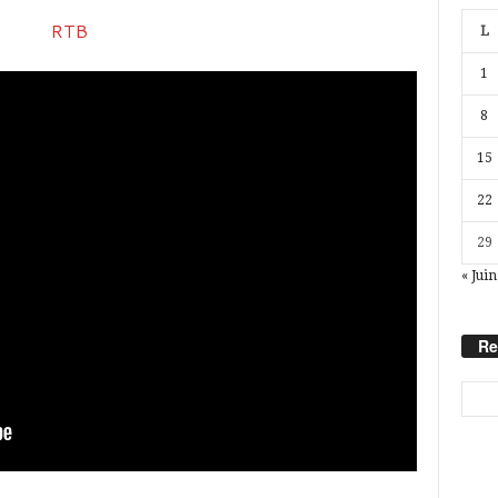
L
1
8
15
22
29
« Juin
Re