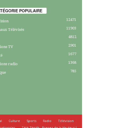
TÉGORIE POPULAIRE
12471
ision
11903
aux Télévisés
4812
2901
ions TV
1677
té
1368
ions radio
785
ique
al
Culture
Sports
Radio
Télévision
nationales
Télé Zénith : Prenez de la Hauteur !