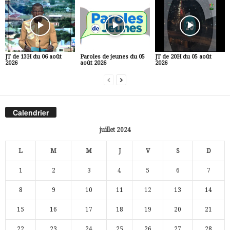
JT de 13H du 06 août
Paroles de jeunes du 05
JT de 20H du 05 août
2026
août 2026
2026
Calendrier
juillet 2024
L
M
M
J
V
S
D
1
2
3
4
5
6
7
8
9
10
11
12
13
14
15
16
17
18
19
20
21
22
23
24
25
26
27
28