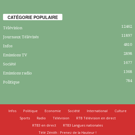
CATÉGORIE POPULAIRE
12462
Télévision
11897
Journaux Télévisés
4810
Infos
2898
Emissions TV
1677
Société
1368
Emissions radio
784
Politique
Infos
Politique
Economie
Société
International
Culture
Sports
Radio
Télévision
RTB Télévision en direct
RTB3 en direct
RTB3 Langues nationales
Télé Zénith : Prenez de la Hauteur !