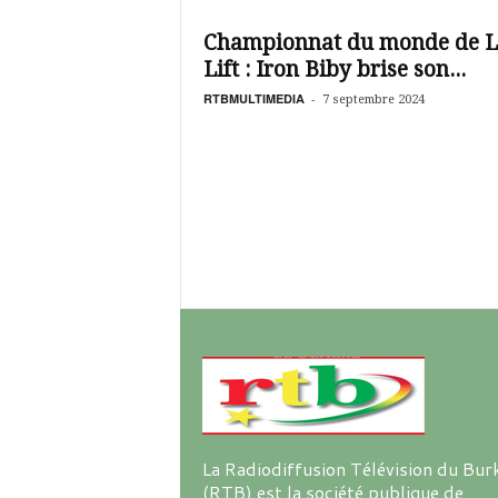
é
v
Championnat du monde de 
i
Lift : Iron Biby brise son...
s
i
RTBMULTIMEDIA
-
7 septembre 2024
o
n
d
u
B
u
r
k
i
n
a
La Radiodiffusion Télévision du Bur
(RTB) est la société publique de