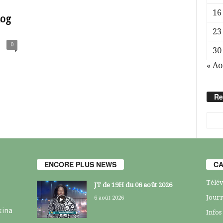
16
Log
23
0
30
« Ao
Re
ENCORE PLUS NEWS
CA
Télév
JT de 19H du 06 août 2026
Journ
6 août 2026
kina
Infos