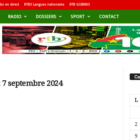
io en direct
RTB3 Langues nationales
RTB GUIRIKO
RADIO
DOSSIERS
SPORT
CONTACT
Ca
: 7 septembre 2024
L
2
9