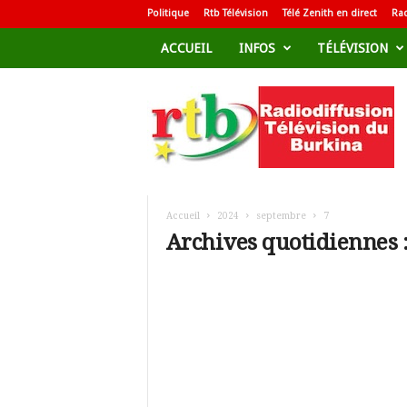
Politique
Rtb Télévision
Télé Zenith en direct
Rad
ACCUEIL
INFOS
TÉLÉVISION
R
a
d
i
o
d
i
f
Accueil
2024
septembre
7
f
Archives quotidiennes 
u
s
i
o
n
T
é
l