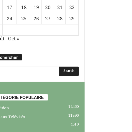
17
18
19
20
21
22
24
25
26
27
28
29
ût
Oct »
chercher
TÉGORIE POPULAIRE
12460
ision
11896
aux Télévisés
4810