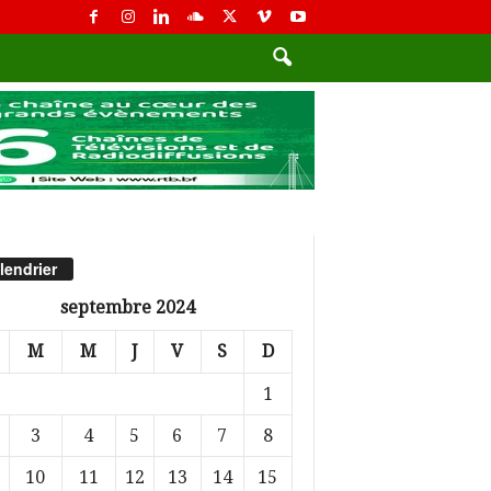
lendrier
septembre 2024
M
M
J
V
S
D
1
3
4
5
6
7
8
10
11
12
13
14
15