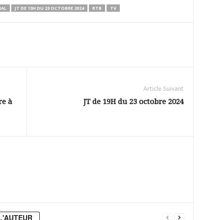
NAL
JT DE 13H DU 23 OCTOBRE 2024
RTB
TV
Article Suivant
re à
JT de 19H du 23 octobre 2024
L'AUTEUR