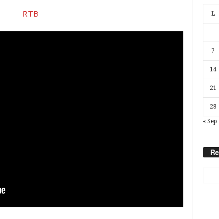
L
7
14
21
28
« Sep
Re