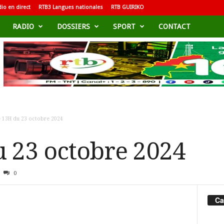
io en direct
RTB3 Langues nationales
RTB GUIRIKO
RADIO
DOSSIERS
SPORT
CONTACT
e 13H du 23 octobre 2024
u 23 octobre 2024
0
Ca