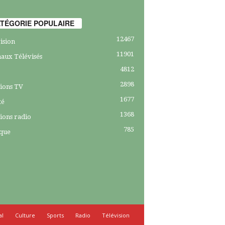
TÉGORIE POPULAIRE
12467
ision
11901
aux Télévisés
4812
2898
ions TV
1677
té
1368
ions radio
785
ique
al
Culture
Sports
Radio
Télévision