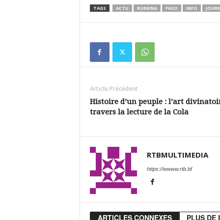
TAGS
ACTU
BURKINA
FASO
INFO
JOUR
Article Précédent
Histoire d’un peuple : l’art divinatoi
travers la lecture de la Cola
RTBMULTIMEDIA
https://wwww.rtb.bf
ARTICLES CONNEXES
PLUS DE 