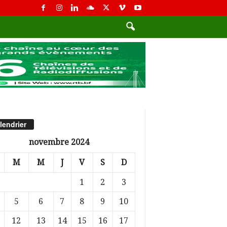
lendrier
novembre 2024
M
M
J
V
S
D
1
2
3
5
6
7
8
9
10
12
13
14
15
16
17