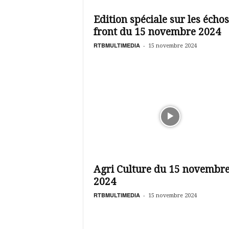
é
v
Edition spéciale sur les écho
i
front du 15 novembre 2024
s
i
RTBMULTIMEDIA
-
15 novembre 2024
o
n
d
u
B
u
r
k
i
n
a
Agri Culture du 15 novembr
2024
RTBMULTIMEDIA
-
15 novembre 2024