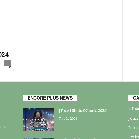
024
0
ENCORE PLUS NEWS
CA
Télév
JT de 19h du 07 août 2026
Journ
7 août 2026
kina
Infos
Emiss