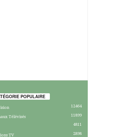
TÉGORIE POPULAIRE
12464
ision
11899
aux Télévisés
4811
2898
ions TV