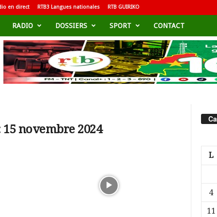
io en direct
RTB3 Langues nationales
RTB GUIRIKO
RADIO
DOSSIERS
SPORT
CONTACT
Ca
: 15 novembre 2024
L
4
11