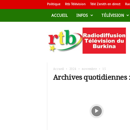
Politique
Rtb Télévision
Télé Zenith en direct
Rad
ACCUEIL
INFOS
TÉLÉVISION
R
a
d
i
o
d
i
f
Accueil
2024
novembre
15
f
Archives quotidiennes 
u
s
i
o
n
T
é
l