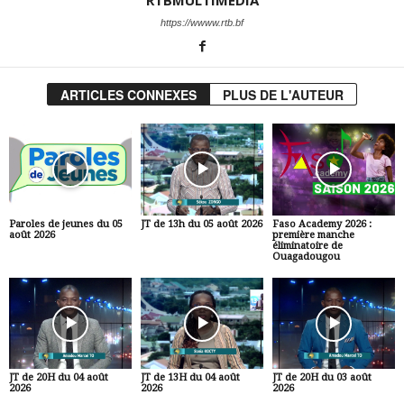
RTBMULTIMEDIA
https://wwww.rtb.bf
ARTICLES CONNEXES
PLUS DE L'AUTEUR
Paroles de jeunes du 05
JT de 13h du 05 août 2026
Faso Academy 2026 :
août 2026
première manche
éliminatoire de
Ouagadougou
JT de 20H du 04 août
JT de 13H du 04 août
JT de 20H du 03 août
2026
2026
2026