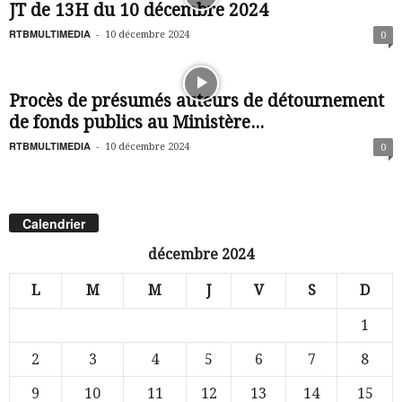
JT de 13H du 10 décembre 2024
RTBMULTIMEDIA
-
10 décembre 2024
0
Procès de présumés auteurs de détournement
de fonds publics au Ministère...
RTBMULTIMEDIA
-
10 décembre 2024
0
Calendrier
décembre 2024
L
M
M
J
V
S
D
1
2
3
4
5
6
7
8
9
10
11
12
13
14
15