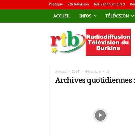
Politique
Rtb Télévision
Télé Zenith en direct
Rad
ACCUEIL
INFOS
TÉLÉVISION
R
a
d
i
o
d
i
f
Accueil
2024
décembre
19
f
Archives quotidiennes 
u
s
i
o
n
T
é
l