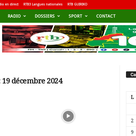
io en direct
RTB3 Langues nationales
RTB GUIRIKO
RADIO
DOSSIERS
SPORT
CONTACT
Ca
: 19 décembre 2024
L
2
9