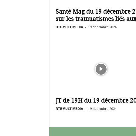
é
v
Santé Mag du 19 décembre 2
i
sur les traumatismes liés aux.
s
i
RTBMULTIMEDIA
-
19 décembre 2024
o
n
d
u
B
u
r
k
i
n
a
JT de 19H du 19 décembre 2
RTBMULTIMEDIA
-
19 décembre 2024