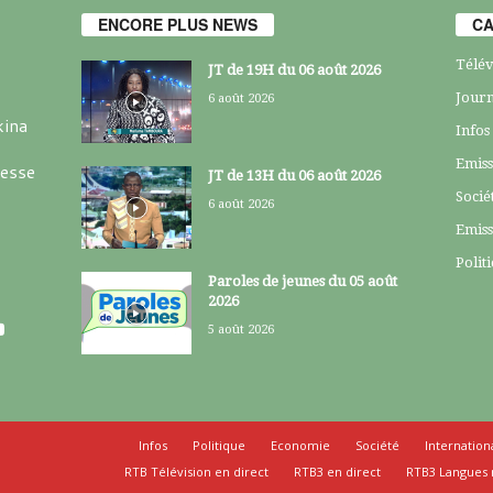
ENCORE PLUS NEWS
CA
Télév
JT de 19H du 06 août 2026
Journ
6 août 2026
kina
Infos
Emiss
resse
JT de 13H du 06 août 2026
Socié
6 août 2026
Emiss
Polit
Paroles de jeunes du 05 août
2026
5 août 2026
Infos
Politique
Economie
Société
Internation
RTB Télévision en direct
RTB3 en direct
RTB3 Langues 