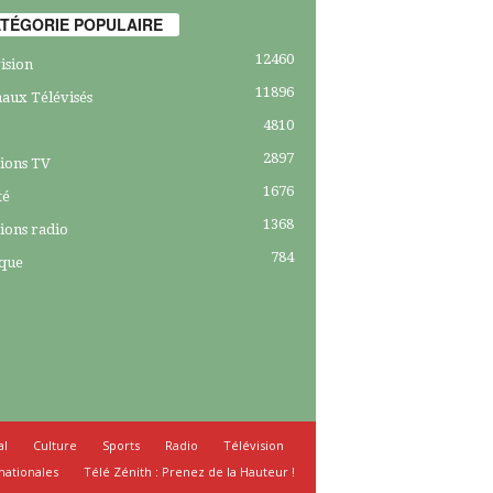
TÉGORIE POPULAIRE
12460
ision
11896
aux Télévisés
4810
2897
ions TV
1676
té
1368
ions radio
784
ique
al
Culture
Sports
Radio
Télévision
nationales
Télé Zénith : Prenez de la Hauteur !