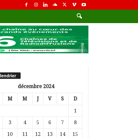
lendrier
décembre 2024
M
M
J
V
S
D
1
3
4
5
6
7
8
10
11
12
13
14
15