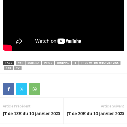
TAGS
19H
BURKINA
INFOS
JOURNAL
JT
JT DE 19H DU 10 JANVIER 2025
RTB
TV
Article Précédent
Article Suivant
JT de 13H du 10 janvier 2025
JT de 20H du 10 janvier 2025