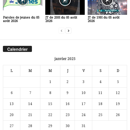
Paroles de jeunes du 05
JT de 20H du 05 août
JT de 19H du 05 août
août 2026
2026
2026
Calendrier
janvier 2025
L
M
M
J
V
S
D
1
2
3
4
5
6
7
8
9
10
11
12
13
14
15
16
17
18
19
20
21
22
23
24
25
26
27
28
29
30
31