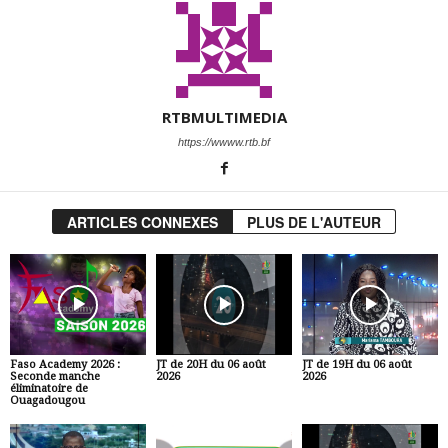
RTBMULTIMEDIA
https://wwww.rtb.bf
ARTICLES CONNEXES
PLUS DE L'AUTEUR
Faso Academy 2026 :
JT de 20H du 06 août
JT de 19H du 06 août
Seconde manche
2026
2026
éliminatoire de
Ouagadougou