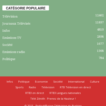
CATÉGORIE POPULAIRE
12462
Télévision
11897
Journaux Télévisés
4810
Infos
2898
Emissions TV
1677
Société
1368
Emissions radio
784
Politique
Infos
Politique
Economie
Société
International
Culture
Sports
Radio
Télévision
RTB Télévision en direct
RTB3 en direct
RTB3 Langues nationales
Télé Zénith : Prenez de la Hauteur !
© 2015 - Radiodiffusion Télévision du Burkina