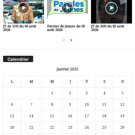
JT de 13H du 06 août
Paroles de jeunes du 05
JT de 20H du 05 août
2026
août 2026
2026
Calendrier
janvier 2025
L
M
M
J
V
S
D
1
2
3
4
5
6
7
8
9
10
11
12
13
14
15
16
17
18
19
20
21
22
23
24
25
26