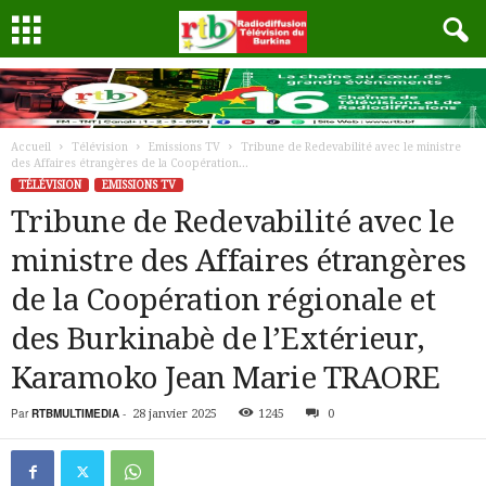
Accueil
Télévision
Emissions TV
Tribune de Redevabilité avec le ministre
des Affaires étrangères de la Coopération...
TÉLÉVISION
EMISSIONS TV
Tribune de Redevabilité avec le
ministre des Affaires étrangères
de la Coopération régionale et
des Burkinabè de l’Extérieur,
Karamoko Jean Marie TRAORE
Par
RTBMULTIMEDIA
-
28 janvier 2025
1245
0