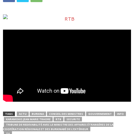
TAGS
ACTU
BURKINA
CONSEIL DES MINISTRES
GOUVERNEMENT
INFO
KARAMOKO JEAN MARIE TRAORE
RTB
SECURITE
TRIBUNE DE REDEVABILITÉ AVEC LE MINISTRE DES AFFAIRES ÉTRANGÈRES DE LA
COOPÉRATION RÉGIONALE ET DES BURKINABÈ DE L’EXTÉRIEUR
TV