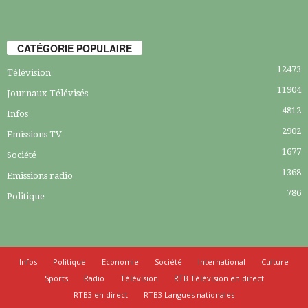
CATÉGORIE POPULAIRE
12473
Télévision
11904
Journaux Télévisés
4812
Infos
2902
Emissions TV
1677
Société
1368
Emissions radio
786
Politique
Infos
Politique
Economie
Société
International
Culture
Sports
Radio
Télévision
RTB Télévision en direct
RTB3 en direct
RTB3 Langues nationales