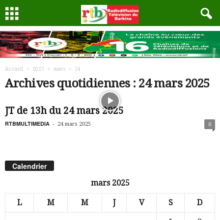
Accueil
2025
mars
24
Archives quotidiennes : 24 mars 2025
JT de 13h du 24 mars 2025
RTBMULTIMEDIA
-
24 mars 2025
0
Calendrier
mars 2025
L
M
M
J
V
S
D