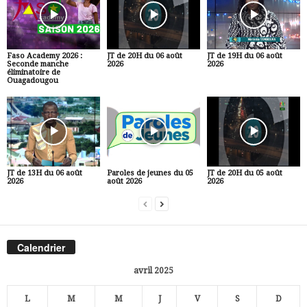
Faso Academy 2026 :
JT de 20H du 06 août
JT de 19H du 06 août
Seconde manche
2026
2026
éliminatoire de
Ouagadougou
JT de 13H du 06 août
Paroles de jeunes du 05
JT de 20H du 05 août
2026
août 2026
2026
Calendrier
avril 2025
L
M
M
J
V
S
D