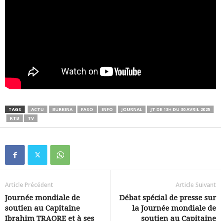
TAGS
ACTU
BURKINA
FASO
INFO
JOURNAL
JT DE 13H DU 30 AVRIL 2025
RTB
TV
Article Précédent
Article Suivant
Journée mondiale de
Débat spécial de presse sur
soutien au Capitaine
la Journée mondiale de
Ibrahim TRAORE et à ses
soutien au Capitaine