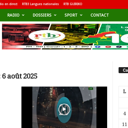
io en direct
RTB3 Langues nationales
RTB GUIRIKO
RADIO
DOSSIERS
SPORT
CONTACT
Ca
 6 août 2025
L
4
11