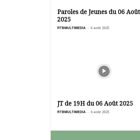
é
v
Paroles de Jeunes du 06 Août
i
2025
s
i
RTBMULTIMEDIA
-
6 août 2025
o
n
d
u
B
u
r
k
i
n
a
JT de 19H du 06 Août 2025
RTBMULTIMEDIA
-
6 août 2025