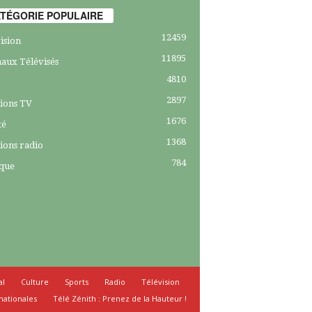
TÉGORIE POPULAIRE
12459
ision
11895
aux Télévisés
4810
2897
ions TV
1676
té
1368
ions radio
784
ique
al
Culture
Sports
Radio
Télévision
nationales
Télé Zénith : Prenez de la Hauteur !