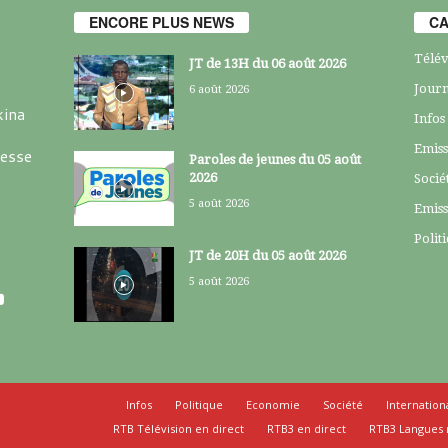
ENCORE PLUS NEWS
CA
Télév
JT de 13H du 06 août 2026
Journ
6 août 2026
kina
Infos
Emiss
resse
Paroles de jeunes du 05 août
2026
Socié
5 août 2026
Emiss
Polit
JT de 20H du 05 août 2026
5 août 2026
Infos
Politique
Economie
Société
Internation
RTB Télévision en direct
RTB3 en direct
RTB3 Langues 