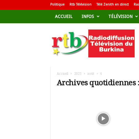
Politique
Rtb Télévision
Télé Zenith en direct
Rad
ACCUEIL
INFOS
TÉLÉVISION
R
a
d
i
o
d
i
f
Accueil
2025
août
6
f
Archives quotidiennes :
u
s
i
o
n
T
é
l