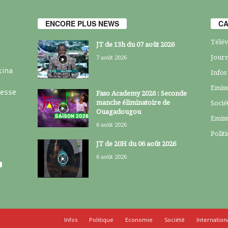
ENCORE PLUS NEWS
CA
Télév
JT de 13h du 07 août 2026
Journ
7 août 2026
kina
Infos
Emiss
resse
Faso Academy 2026 : Seconde
manche éliminatoire de
Socié
Ouagadougou
Emiss
6 août 2026
Polit
JT de 20H du 06 août 2026
6 août 2026
Infos
Politique
Economie
Société
Internation