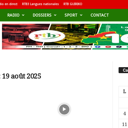
io en direct
RTB3 Langues nationales
RTB GUIRIKO
RADIO
DOSSIERS
SPORT
CONTACT
Ca
 19 août 2025
L
4
11