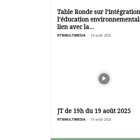
é
v
Table Ronde sur l’intégratio
i
l’éducation environnemental
s
i
lien avec la...
o
RTBMULTIMEDIA
-
19 août 2025
n
d
u
B
u
r
k
i
n
a
JT de 19h du 19 août 2025
RTBMULTIMEDIA
-
19 août 2025