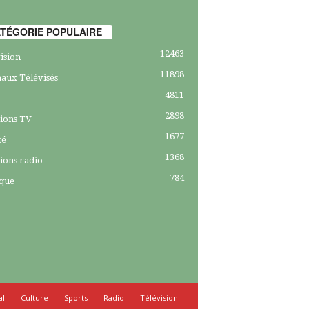
TÉGORIE POPULAIRE
12463
ision
11898
aux Télévisés
4811
2898
ions TV
1677
té
1368
ions radio
784
ique
al
Culture
Sports
Radio
Télévision