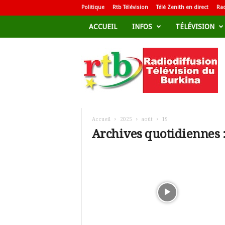
Politique
Rtb Télévision
Télé Zenith en direct
Rad
ACCUEIL
INFOS
TÉLÉVISION
R
a
d
i
o
d
i
f
Accueil
2025
août
19
f
Archives quotidiennes :
u
s
i
o
n
T
é
l