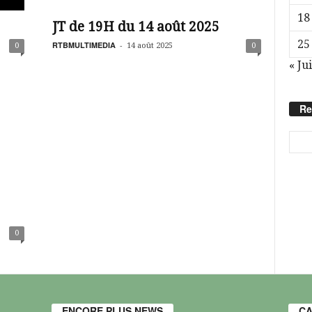
18
JT de 19H du 14 août 2025
25
RTBMULTIMEDIA
-
0
14 août 2025
0
« Jui
Re
0
ENCORE PLUS NEWS
CA