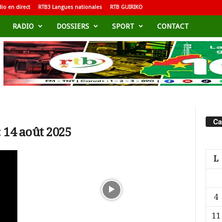
io en direct
RTB3 Langues nationales
RTB GUIRIKO
RADIO
DOSSIERS
SPORT
CONTACT
Ca
 14 août 2025
L
4
11