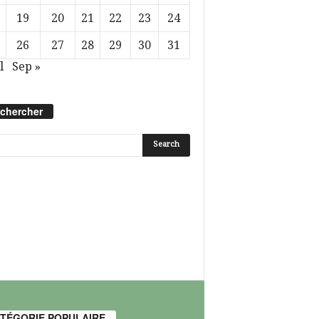
19
20
21
22
23
24
26
27
28
29
30
31
l
Sep »
chercher
TÉGORIE POPULAIRE