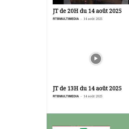
é
v
JT de 20H du 14 août 2025
i
s
RTBMULTIMEDIA
-
14 août 2025
i
o
n
d
u
B
u
r
k
i
n
JT de 13H du 14 août 2025
a
RTBMULTIMEDIA
-
14 août 2025