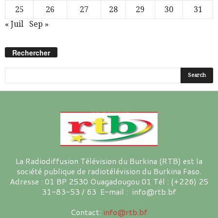
25
26
27
28
29
30
31
« Juil
Sep »
Rechercher
La Radiodiffusion Télévision du Burkina (RTB) est la
société publique de radiotélévision du Burkina Faso.
Adresse : 01 BP 2530 Ouagadougou 01 Tél : (+226) 25
31-83-53 / 63 E-mail : info@rtb.bf
Contact:
info@rtb.bf