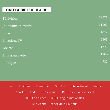
CATÉGORIE POPULAIRE
12471
Télévision
11903
Journaux Télévisés
4812
Infos
2901
Emissions TV
1677
Société
1368
Emissions radio
785
Politique
Infos
Politique
Economie
Société
International
Culture
Sports
Radio
Télévision
RTB Télévision en direct
RTB3 en direct
RTB3 Langues nationales
Télé Zénith : Prenez de la Hauteur !