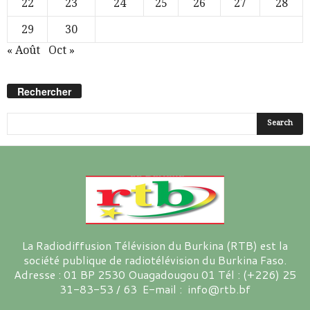
22
23
24
25
26
27
28
29
30
« Août
Oct »
Rechercher
La Radiodiffusion Télévision du Burkina (RTB) est la
société publique de radiotélévision du Burkina Faso.
Adresse : 01 BP 2530 Ouagadougou 01 Tél : (+226) 25
31-83-53 / 63 E-mail : info@rtb.bf