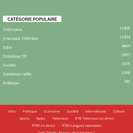
CATÉGORIE POPULAIRE
12458
Télévision
11894
Journaux Télévisés
4809
Infos
2897
Emissions TV
1676
Société
1368
Emissions radio
783
Politique
Infos
Politique
Economie
Société
International
Culture
Sports
Radio
Télévision
RTB Télévision en direct
RTB3 en direct
RTB3 Langues nationales
Télé Zénith : Prenez de la Hauteur !