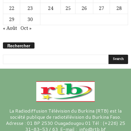
22
23
24
25
26
27
28
29
30
« Août
Oct »
Rechercher
La Radiodiffusion Télévision du Burkina (RTB) est la
société publique de radiotélévision du Burkina Faso.
Adresse : 01 BP 2530 Ouagadougou 01 Tél : (+226) 25
31-83-53 / 63 E-mail : info@rtb.bf