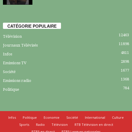
CATÉGORIE POPULAIRE
12463
Télévision
11898
Journaux Télévisés
4811
Infos
2898
Emissions TV
1677
Société
1368
Emissions radio
784
Politique
Infos
Politique
Economie
Société
International
Culture
Sports
Radio
Télévision
RTB Télévision en direct
RTB3 en direct
RTB3 Langues nationales