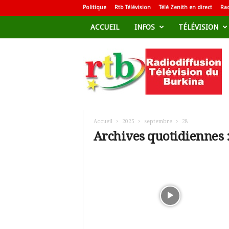
Politique
Rtb Télévision
Télé Zenith en direct
Rad
ACCUEIL
INFOS
TÉLÉVISION
R
a
d
i
o
d
i
f
Accueil
2025
septembre
28
f
Archives quotidiennes 
u
s
i
o
n
T
é
l