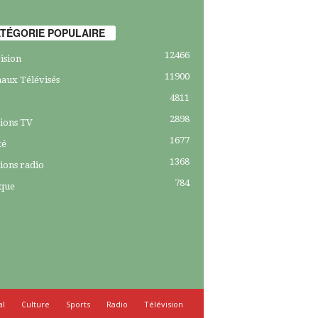
TÉGORIE POPULAIRE
12466
ision
11900
aux Télévisés
4811
2898
ions TV
1677
té
1368
ions radio
784
ique
al
Culture
Sports
Radio
Télévision