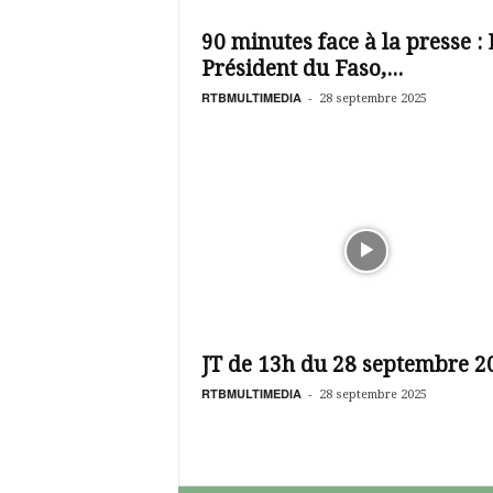
é
v
90 minutes face à la presse : 
i
Président du Faso,...
s
i
RTBMULTIMEDIA
-
28 septembre 2025
o
n
d
u
B
u
r
k
i
n
a
JT de 13h du 28 septembre 2
RTBMULTIMEDIA
-
28 septembre 2025