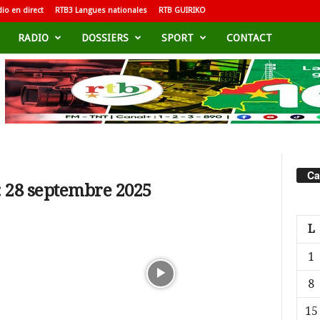
io en direct
RTB3 Langues nationales
RTB GUIRIKO
RADIO
DOSSIERS
SPORT
CONTACT
Ca
: 28 septembre 2025
L
1
8
15