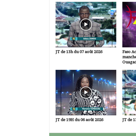
JT de 13h du 07 août 2026
Faso A
manche
Ouaga
JT de 19H du 06 août 2026
JT de 1