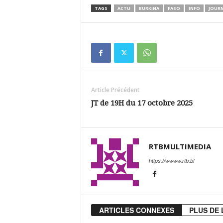
TAGS
ACTU
BURKINA
FASO
INFO
JOUR
Article Précédent
JT de 19H du 17 octobre 2025
RTBMULTIMEDIA
https://wwww.rtb.bf
ARTICLES CONNEXES
PLUS DE 