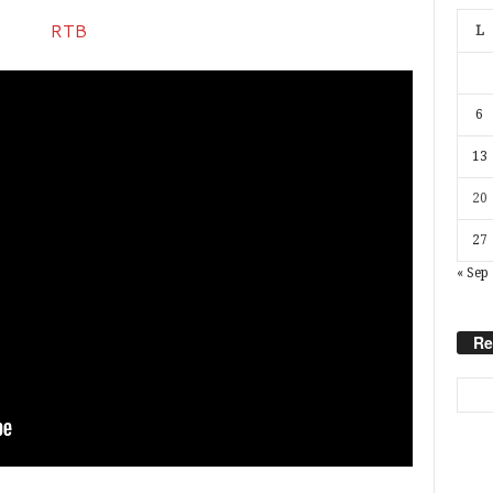
L
6
13
20
27
« Sep
Re