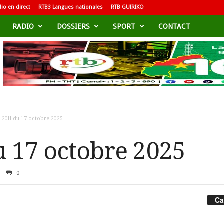
io en direct
RTB3 Langues nationales
RTB GUIRIKO
RADIO
DOSSIERS
SPORT
CONTACT
e 20H du 17 octobre 2025
u 17 octobre 2025
0
Ca