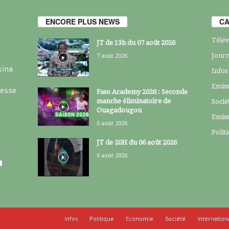
ENCORE PLUS NEWS
CA
Télév
JT de 13h du 07 août 2026
Journ
7 août 2026
kina
Infos
Emiss
resse
Faso Academy 2026 : Seconde
manche éliminatoire de
Socié
Ouagadougou
Emiss
6 août 2026
Polit
JT de 20H du 06 août 2026
6 août 2026
Infos
Politique
Economie
Société
Internation