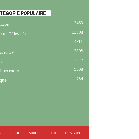
TÉGORIE POPULAIRE
12463
ision
11898
aux Télévisés
4811
2898
ions TV
1677
té
1368
ions radio
784
ique
al
Culture
Sports
Radio
Télévision