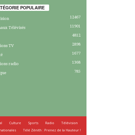
TÉGORIE POPULAIRE
12467
ision
11901
aux Télévisés
4812
2898
ions TV
1677
té
1368
ions radio
785
ique
al
Culture
Sports
Radio
Télévision
nationales
Télé Zénith : Prenez de la Hauteur !