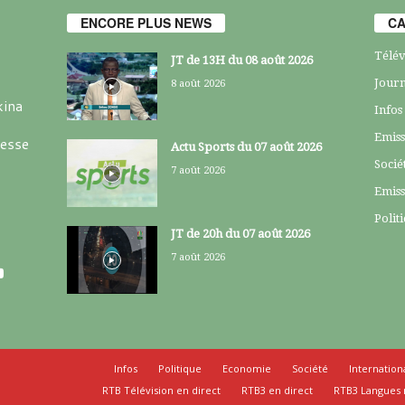
ENCORE PLUS NEWS
CA
Télév
JT de 13H du 08 août 2026
Journ
8 août 2026
kina
Infos
Emiss
resse
Actu Sports du 07 août 2026
Socié
7 août 2026
Emiss
Polit
JT de 20h du 07 août 2026
7 août 2026
Infos
Politique
Economie
Société
Internation
RTB Télévision en direct
RTB3 en direct
RTB3 Langues 