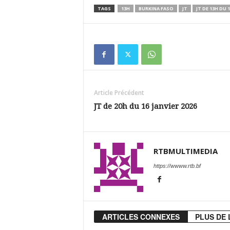
TAGS
13H
BURKINA FASO
JT
JT DE 13H DU 1
Article Précédent
JT de 20h du 16 janvier 2026
RTBMULTIMEDIA
https://wwww.rtb.bf
ARTICLES CONNEXES
PLUS DE 