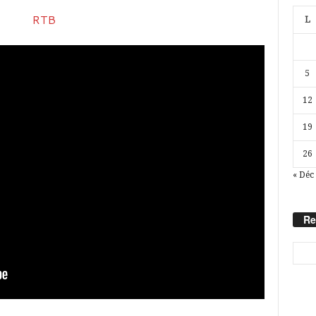
L
5
12
19
26
« Déc
Re