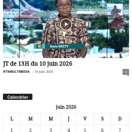
JT de 13H du 10 juin 2026
RTBMULTIMEDIA
-
10 juin 2026
0
Calendrier
juin 2026
L
M
M
J
V
S
D
1
2
3
4
5
6
7