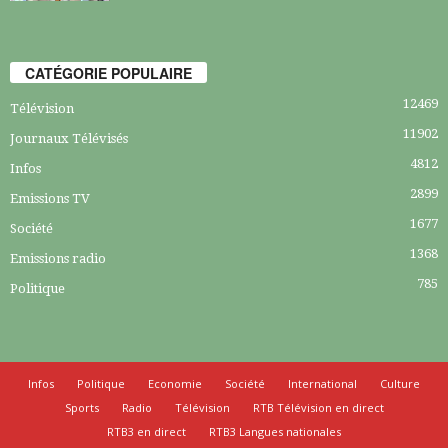
CATÉGORIE POPULAIRE
12469
Télévision
11902
Journaux Télévisés
4812
Infos
2899
Emissions TV
1677
Société
1368
Emissions radio
785
Politique
Infos
Politique
Economie
Société
International
Culture
Sports
Radio
Télévision
RTB Télévision en direct
RTB3 en direct
RTB3 Langues nationales